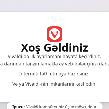
Xoş Gəldiniz
Vivaldi-də ilk ayarlamanı həyata keçirdiniz.
da dərindən tənzimləməklə
öz
veb-bələdçinizi da
İnterneti fəth etməyə hazırsınız.
Və ya
Vivaldi-nin imkanlarını
kəşf edin.
İpucu:
Vivaldi kompüteriniz üçün mövcuddur.