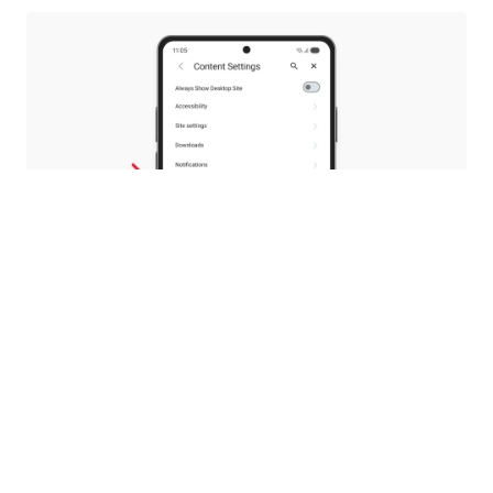
Dina PDF-filer, ditt val
Med 8.0 introducerade vi en inbyggd PDF-
läsare, så att du inte skulle behöva byta till
andra appar för att läsa dina dokument.