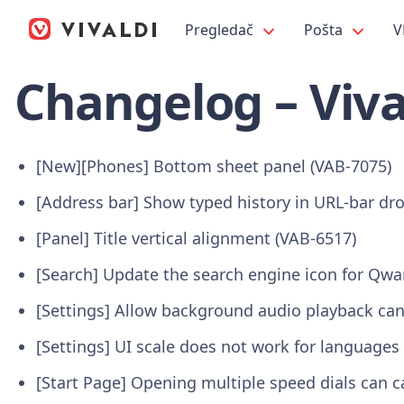
Pregledač
Pošta
V
Changelog – Viva
[New][Phones] Bottom sheet panel (VAB-7075)
[Address bar] Show typed history in URL-bar dr
[Panel] Title vertical alignment (VAB-6517)
[Search] Update the search engine icon for Qwa
[Settings] Allow background audio playback can
[Settings] UI scale does not work for languages 
[Start Page] Opening multiple speed dials can c