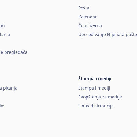
Pošta
Kalendar
ori
Čitač izvora
klama
Upoređivanje klijenata pošte
je pregledača
Štampa i mediji
 pitanja
Štampa i mediji
Saopštenja za medije
ške
Linux distribucije