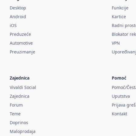
Desktop
Funkcije
Android
Kartice
iOS
Radni prost
Preduzeće
Blokator re
Automotive
VPN
Preuzimanje
Upoređivan
Zajednica
Pomoć
Vivaldi Social
Pomoć/Česta
Zajednica
Uputstva
Forum
Prijava gre
Teme
Kontakt
Doprinos
Maloprodaja