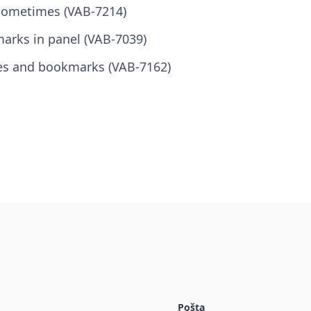
 sometimes (VAB-7214)
marks in panel (VAB-7039)
tes and bookmarks (VAB-7162)
Pošta