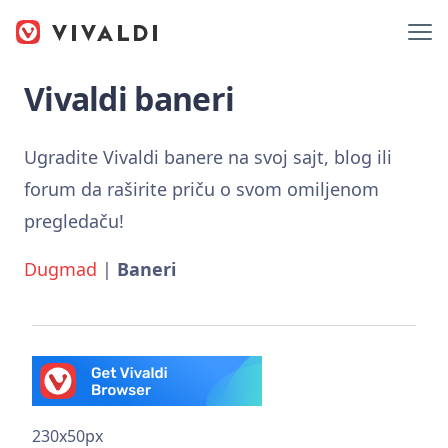
Vivaldi baneri
Ugradite Vivaldi banere na svoj sajt, blog ili
forum da raširite priču o svom omiljenom
pregledaču!
Dugmad
|
Baneri
230x50px