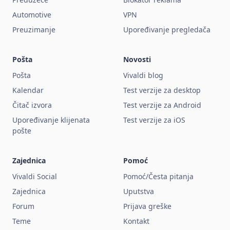
Automotive
VPN
Preuzimanje
Upoređivanje pregledača
Pošta
Novosti
Pošta
Vivaldi blog
Kalendar
Test verzije za desktop
Čitač izvora
Test verzije za Android
Upoređivanje klijenata
Test verzije za iOS
pošte
Zajednica
Pomoć
Vivaldi Social
Pomoć/Česta pitanja
Zajednica
Uputstva
Forum
Prijava greške
Teme
Kontakt