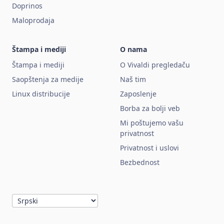
Doprinos
Maloprodaja
Štampa i mediji
O nama
Štampa i mediji
O Vivaldi pregledaču
Saopštenja za medije
Naš tim
Linux distribucije
Zaposlenje
Borba za bolji veb
Mi poštujemo vašu
privatnost
Privatnost i uslovi
Bezbednost