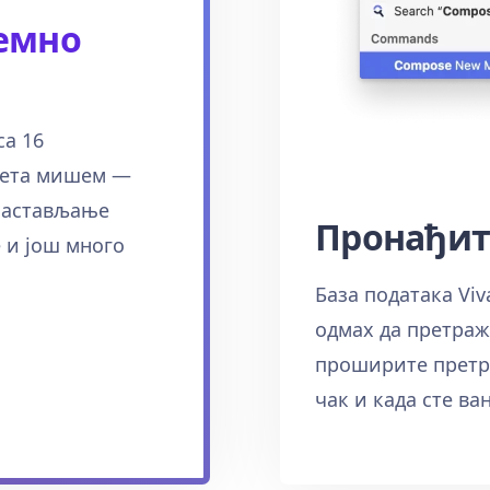
јемно
са 16
рета мишем —
 састављање
Пронађит
 и још много
База података Viv
одмах да претраж
проширите претра
чак и када сте ва