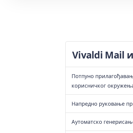
Vivaldi Mail 
Потпуно прилагођавањ
корисничког окружењ
Напредно руковање пре
Аутоматско генерисањ