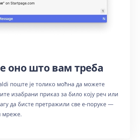
е оно што вам треба
aldi поште је толико моћна да можете
ите изабрани приказ за било коју реч или
гу да бисте претражили све е-поруке —
н мреже.