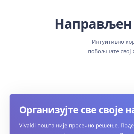
Направљен 
Интуитивно кор
побољшате свој 
Организујте све своје н
Vivaldi пошта није просечно решење. Поде