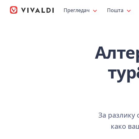
Прегледач
Пошта
Алтер
тур
За разлику 
како ва