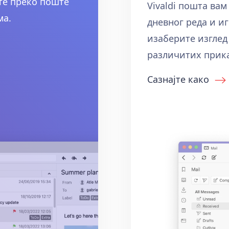
ите преко поште
Vivaldi пошта вам
ма.
дневног реда и и
изаберите изглед
различитих прика
Сазнајте како