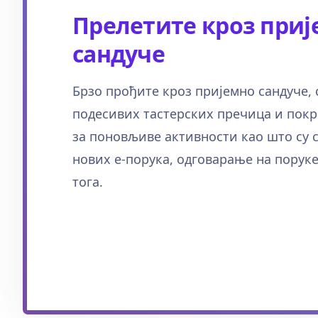
Прелетите кроз при
сандуче
Брзо прођите кроз пријемно сандуче, 
подесивих тастерских пречица и пок
за поновљиве активности као што су
нових е-порука, одговарање на поруке
тога.