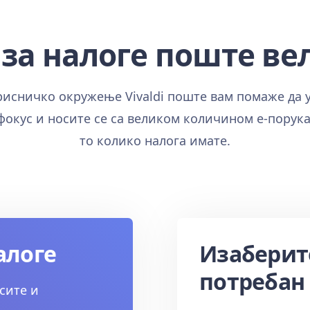
за налоге поште ве
исничко окружење Vivaldi поште вам помаже да 
фокус и носите се са великом количином е-порука
то колико налога имате.
алоге
Изаберите
потребан
сите и