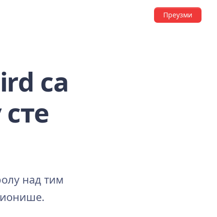
Преузми
ird са
 сте
ролу над тим
ционише.