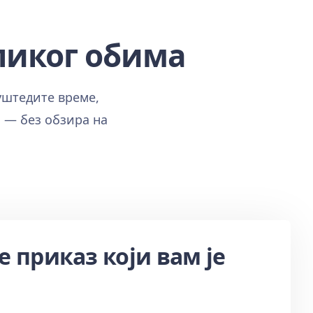
ликог обима
уштедите време,
 — без обзира на
 приказ који вам је