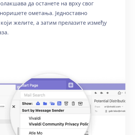
 олакшава да останете на врху свог
гноришете ометања. Једноставно
 који желите, а затим прелазите између
за.