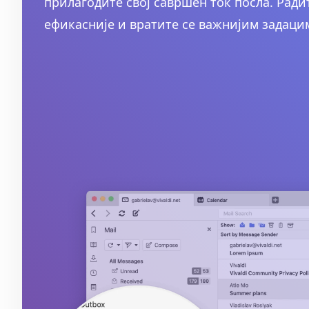
прилагодите свој савршен ток посла. Рад
ефикасније и вратите се важнијим задаци