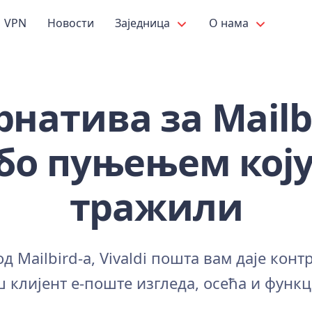
VPN
Новости
Заједница
О нама
натива за Mailb
бо пуњењем коју
тражили
од Mailbird-а, Vivaldi пошта вам даје конт
ш клијент е-поште изгледа, осећа и функ