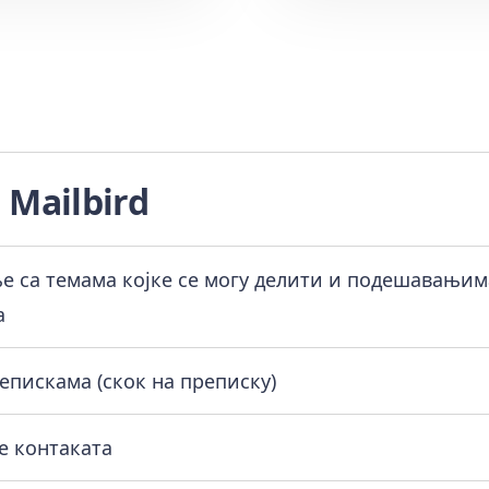
и Mailbird
е са темама којке се могу делити и подешавањим
а
пискама (скок на преписку)
е контаката