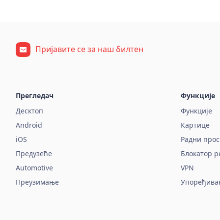
Пријавите се за наш билтен
Прегледач
Функције
Десктоп
Функције
Android
Картице
iOS
Радни прос
Предузеће
Блокатор р
Automotive
VPN
Преузимање
Упоређива