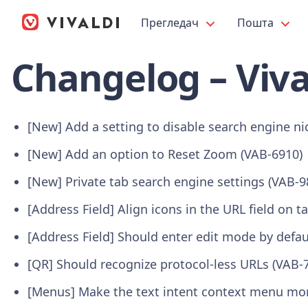
Прегледач
Пошта
Changelog – Viva
[New] Add a setting to disable search engine n
[New] Add an option to Reset Zoom (VAB-6910)
[New] Private tab search engine settings (VAB-9
[Address Field] Align icons in the URL field on t
[Address Field] Should enter edit mode by defau
[QR] Should recognize protocol-less URLs (VAB-
[Menus] Make the text intent context menu mor