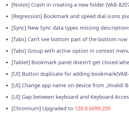
[Notes] Crash in creating a new folder (VAB-820
[Regression] Bookmark and speed dial icons pix
[Sync] New Sync data types missing description
[Tabs] Can’t see bottom part of the bottom row 
[Tabs] Group with active option in context menu
[Tablet] Bookmark panel doesn’t get closed whe
[UI] Button duplicate for adding bookmark(VAB
[UI] Change app name on device from „Vivaldi Br
[UI] Gap between keyboard and Keyboard Acces
[Chromium] Upgraded to
120.0.6099.205