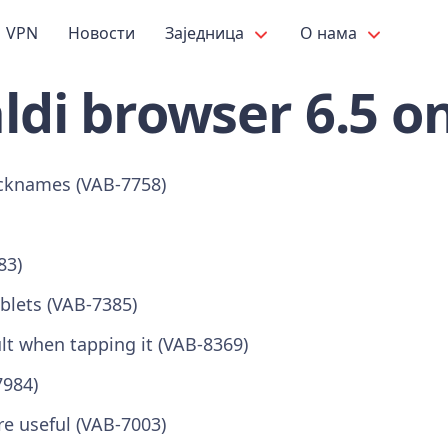
VPN
Новости
Заједница
О нама
ldi browser 6.5 o
icknames (VAB-7758)
83)
ablets (VAB-7385)
lt when tapping it (VAB-8369)
7984)
e useful (VAB-7003)