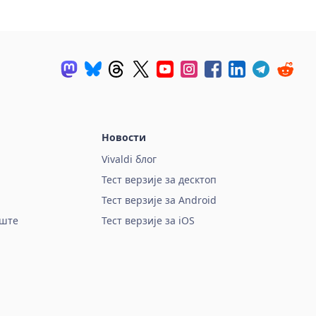
Новости
Vivaldi блог
Тест верзије за десктоп
Тест верзије за Android
оште
Тест верзије за iOS