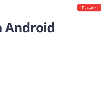
Преузми
n Android