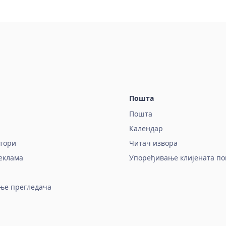
Пошта
Пошта
Календар
тори
Читач извора
еклама
Упоређивање клијената п
ње прегледача