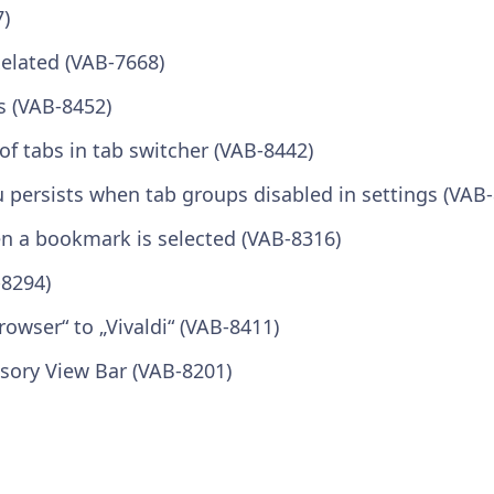
7)
elated (VAB-7668)
s (VAB-8452)
of tabs in tab switcher (VAB-8442)
 persists when tab groups disabled in settings (VAB
n a bookmark is selected (VAB-8316)
-8294)
owser“ to „Vivaldi“ (VAB-8411)
sory View Bar (VAB-8201)