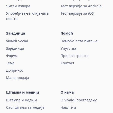
Читач извора
Тест верзије за Android
Упоређивање клијената
Тест верзије за iOS
поште
Заједница
Помоћ
Vivaldi Social
Помоћ/Честа питања
Заједница
Упутства
Форум
Пријава грешке
Теме
Контакт
Допринос
Малопродаја
Штампа и медији
О нама
Штампа и медији
О Vivaldi прегледачу
Саопштења за медије
Наш тим