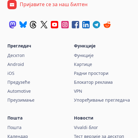
Пријавите се за наш билтен
Прегледач
Функције
Десктоп
Функције
Android
Картице
iOS
Радни простори
Предузеће
Блокатор реклама
Automotive
VPN
Преузимање
Упоређивање прегледача
Пошта
Новости
Пошта
Vivaldi блог
Календар
Тест верзије за десктоп