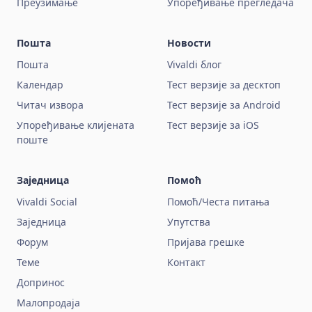
Преузимање
Упоређивање прегледача
Пошта
Новости
Пошта
Vivaldi блог
Календар
Тест верзије за десктоп
Читач извора
Тест верзије за Android
Упоређивање клијената
Тест верзије за iOS
поште
Заједница
Помоћ
Vivaldi Social
Помоћ/Честа питања
Заједница
Упутства
Форум
Пријава грешке
Теме
Контакт
Допринос
Малопродаја