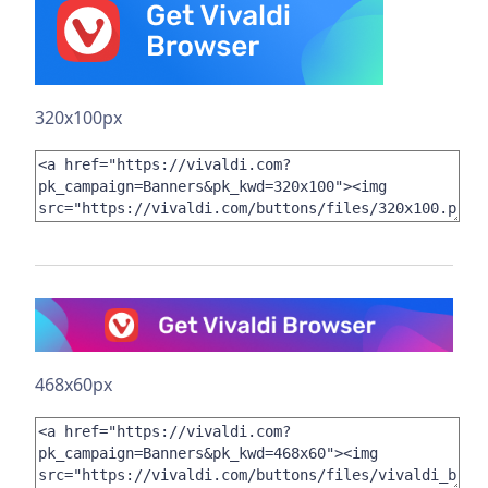
320x100px
468x60px