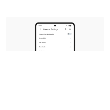
A te PDF-ed, a te döntésed
A 8.0-s verzióval bevezettünk egy natív PDF-
olvasót, így nem szükséges egy másik