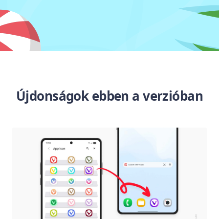
Újdonságok ebben a verzióban