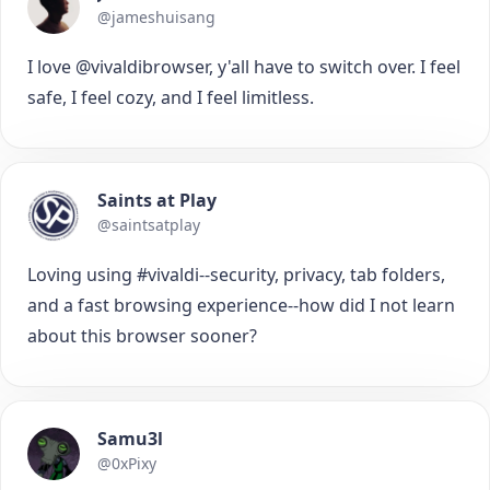
@jameshuisang
I love @vivaldibrowser, y'all have to switch over. I feel
safe, I feel cozy, and I feel limitless.
Saints at Play
@saintsatplay
Loving using #vivaldi--security, privacy, tab folders,
and a fast browsing experience--how did I not learn
about this browser sooner?
Samu3l
@0xPixy