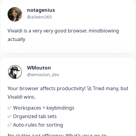
notagenius
@aileeni365
Vivaldi is a very very good browser. mindblowing
actually
WMouton
@wmouton_dev
Your browser affects productivity! 🚀 Tried many, but
Vivaldi wins.
✅ Workspaces + keybindings
✅ Organized tab sets
✅ Auto-rules for sorting
No clutter, just efficiency. What’s your go-to