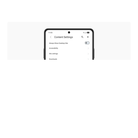
Els teus PDF, tu tries
Amb 8.0, vam introduir un lector de PDF natiu,
per tant, no et caldria canviar a altres