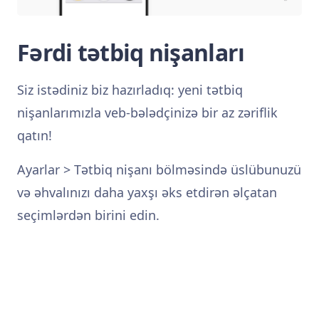
Fərdi tətbiq nişanları
Siz istədiniz biz hazırladıq: yeni tətbiq
nişanlarımızla veb-bələdçinizə bir az zəriflik
qatın!
Ayarlar > Tətbiq nişanı bölməsində üslübunuzü
və əhvalınızı daha yaxşı əks etdirən əlçatan
seçimlərdən birini edin.