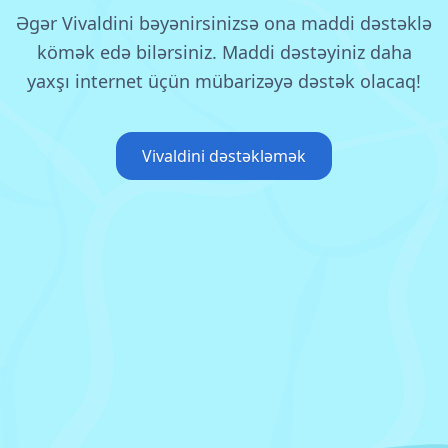
Əgər Vivaldini bəyənirsinizsə ona maddi dəstəklə
kömək edə bilərsiniz.
Maddi dəstəyiniz daha
yaxşı internet üçün mübarizəyə dəstək olacaq!
Vivaldini dəstəkləmək