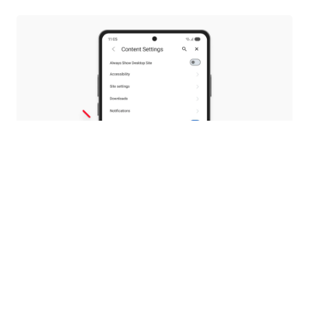
Seçiminizə uyğun PDF
8.0 versiyası ilə yerli PDF oxuyucusu təqdim
etdik, buna görə də sənədlərinizi oxumaq üçün
digər tətbiqlərə keçməyə ehtiyacınız
olmayacaq.